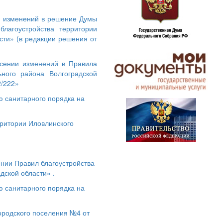
и изменений в решение Думы
лагоустройства территории
сти» (в редакции решения от
есении изменений в Правила
ьного района Волгоградской
2/222»
ю санитарного порядка на
рритории Иловлинского
ении Правил благоустройства
дской области» .
ю санитарного порядка на
ородского поселения №4 от